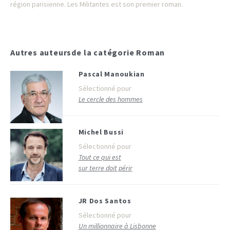
région parisienne. Les Militantes est son premier roman.
Autres auteurs
de la catégorie Roman
Pascal Manoukian
Sélectionné pour
Le cercle des hommes
Michel Bussi
Sélectionné pour
Tout ce qui est
sur terre doit périr
JR Dos Santos
Sélectionné pour
Un millionnaire à Lisbonne